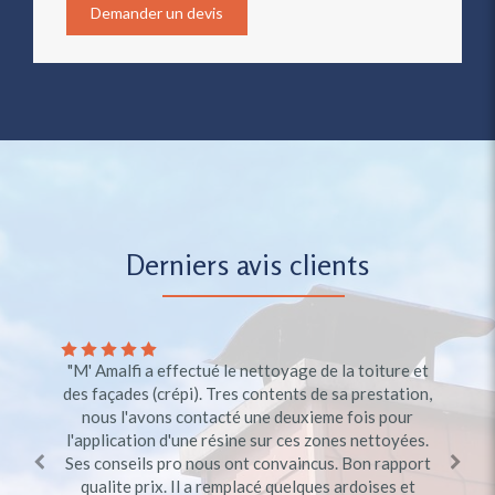
Demander un devis
Derniers avis clients
"M' Amalfi a effectué le nettoyage de la toiture et
"Personne très compétant se déplace rapidement
des façades (crépi). Tres contents de sa prestation,
tre sympa je le recommande vivement et agréable
nous l'avons contacté une deuxieme fois pour
Betty "
l'application d'une résine sur ces zones nettoyées.
Par Betty
Ses conseils pro nous ont convaincus. Bon rapport
qualite prix. Il a remplacé quelques ardoises et