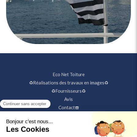
Eco Net Toiture
♻️Réalisations des travaux en images♻️
♻️Fournisseurs♻️
Avis
Contact☎️
©2020 Eco Net Toiture - Couverture, Façadier
Plan du site