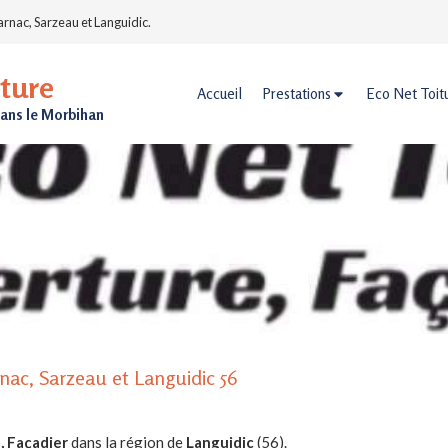
arnac, Sarzeau et Languidic.
ture
Accueil
Prestations
Eco Net Toit
dans le Morbihan
nac, Sarzeau et Languidic 56
, Façadier
dans la région de
Languidic
(56).