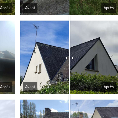
Après
Avant
Après
Avant
Après
Après