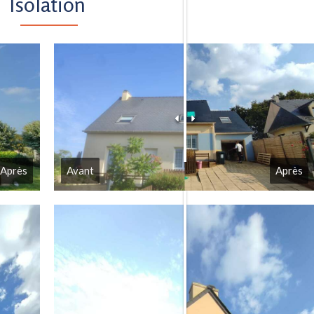
Isolation
Après
Avant
Après