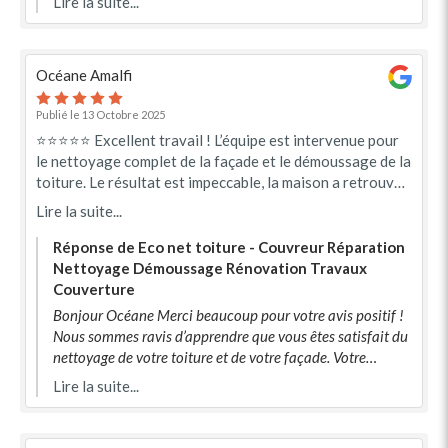
Lire la suite...
Océane Amalfi
Publié le 13 Octobre 2025
⭐️⭐️⭐️⭐️⭐️ Excellent travail ! L’équipe est intervenue pour
le nettoyage complet de la façade et le démoussage de la
toiture. Le résultat est impeccable, la maison a retrouvé
tout son éclat ! Ils ont également effectué une petite
Lire la suite...
réparation sur la couverture et appliqué une résine de
protection sur la toiture pour une meilleure durabilité.
Réponse de Eco net toiture - Couvreur Réparation
Travail soigné, professionnel et dans les délais. Je
Nettoyage Démoussage Rénovation Travaux
recommande vivement cette entreprise pour son sérieux
Couverture
et la qualité de ses prestations !
Bonjour Océane Merci beaucoup pour votre avis positif !
Nous sommes ravis d’apprendre que vous êtes satisfait du
nettoyage de votre toiture et de votre façade. Votre
confiance et votre recommandation nous encouragent à
Lire la suite...
poursuivre notre engagement pour un service de qualité.
Au plaisir de retravailler avec vous prochainement ! –
L’équipe [Eco net toiture ]