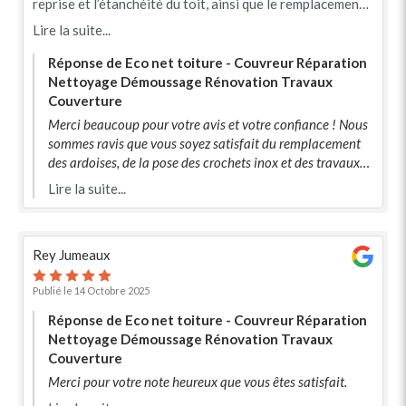
reprise et l’étanchéité du toit, ainsi que le remplacement
des ardoises avec crochets inox. Travail très soigné,
Lire la suite...
professionnel et propre du début à la fin. Le résultat est
impeccable et durable. Je recommande vivement cette
Réponse de Eco net toiture - Couvreur Réparation
entreprise pour son sérieux, sa réactivité et la qualité de
Nettoyage Démoussage Rénovation Travaux
ses finitions.
Couverture
Merci beaucoup pour votre avis et votre confiance ! Nous
sommes ravis que vous soyez satisfait du remplacement
des ardoises, de la pose des crochets inox et des travaux
d’étanchéité réalisés sur votre toiture. Notre équipe met
Lire la suite...
un point d’honneur à assurer un travail soigné et durable.
Au plaisir de vous accompagner à nouveau pour vos
futurs projets de couverture ! Eco net toiture
Rey Jumeaux
Publié le 14 Octobre 2025
Réponse de Eco net toiture - Couvreur Réparation
Nettoyage Démoussage Rénovation Travaux
Couverture
Merci pour votre note heureux que vous êtes satisfait.