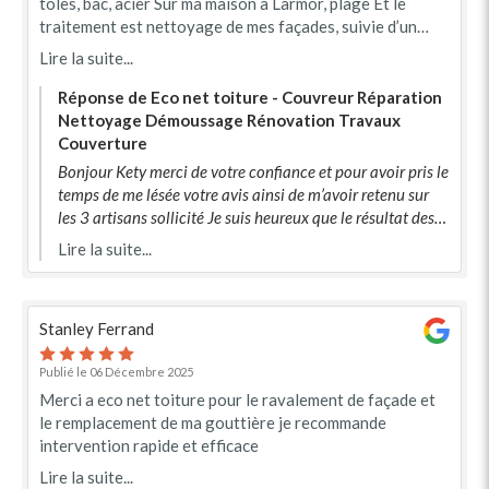
tôles, bac, acier Sur ma maison à Larmor, plage Et le
traitement est nettoyage de mes façades, suivie d’un
hydrofuge incolore. Super résultat, prix compétitif.
Lire la suite...
Réponse de Eco net toiture - Couvreur Réparation
Nettoyage Démoussage Rénovation Travaux
Couverture
Bonjour Kety merci de votre confiance et pour avoir pris le
temps de me lésée votre avis ainsi de m’avoir retenu sur
les 3 artisans sollicité Je suis heureux que le résultat des
travaux vous ai plu. L’équipe Eco net toiture vous souhaite
Lire la suite...
de bonnes fêtes À bientôt
Stanley Ferrand
Publié le 06 Décembre 2025
Merci a eco net toiture pour le ravalement de façade et
le remplacement de ma gouttière je recommande
intervention rapide et efficace
Lire la suite...