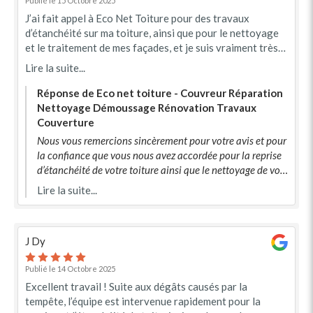
Publié le 15 Octobre 2025
J’ai fait appel à Eco Net Toiture pour des travaux
d’étanchéité sur ma toiture, ainsi que pour le nettoyage
et le traitement de mes façades, et je suis vraiment très
satisfait du résultat ! L’équipe a été professionnelle,
Lire la suite...
ponctuelle et à l’écoute du début à la fin. Le travail est
soigné et de qualité, avec un vrai souci du détail. Ma
Réponse de Eco net toiture - Couvreur Réparation
toiture et mes façades ont retrouvé une seconde
Nettoyage Démoussage Rénovation Travaux
jeunesse ! Je recommande vivement Eco Net Toiture pour
Couverture
leur sérieux, leur efficacité et leur excellent rapport
Nous vous remercions sincèrement pour votre avis et pour
qualité-prix.
la confiance que vous nous avez accordée pour la reprise
d’étanchéité de votre toiture ainsi que le nettoyage de vos
façades. Toute notre équipe est ravie d’avoir pu répondre à
Lire la suite...
vos attentes et de constater votre satisfaction quant au
résultat final. Votre retour positif nous motive à
poursuivre nos efforts pour offrir un service toujours plus
J Dy
professionnel et soigné. Au plaisir de vous accompagner à
nouveau pour vos futurs projets d’entretien ou de
Publié le 14 Octobre 2025
rénovation ! Bien cordialement, [Eco net toiture ]
Excellent travail ! Suite aux dégâts causés par la
tempête, l’équipe est intervenue rapidement pour la