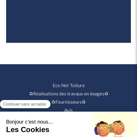
Eco Net Toiture
♻️Réalisations des travaux en images♻️
♻️Fournisseurs♻️
Avis
Contact☎️
©2020 Eco Net Toiture - Couverture, Façadier