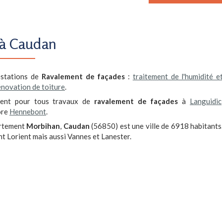
r à Caudan
stations de
Ravalement de façades
:
traitement de l'humidité e
énovation de toiture
.
ment pour tous travaux de
ravalement de façades
à
Languidic
ore
Hennebont
.
artement
Morbihan
,
Caudan
(56850) est une ville de 6918 habitants
nt Lorient mais aussi Vannes et Lanester.