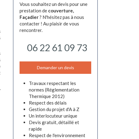
Vous souhaitez un devis pour une
prestation de
couverture,
Façadier
? N'hésitez pas à nous
contacter ! Au plaisir de vous
rencontrer.
s
s
06 22 61 09 73
s
s
é
Demander un devis
t
Travaux respectant les
.
normes (Réglementation
Thermique 2012)
Respect des délais
Gestion du projet d'A à Z
Un interlocuteur unique
Devis gratuit, détaillé et
rapide
Respect de l'environnement