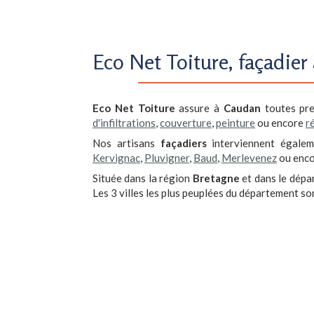
Eco Net Toiture, façadie
Eco Net Toiture
assure à
Caudan
toutes pre
d'infiltrations
,
couverture
,
peinture
ou encore
r
Nos artisans
façadiers
interviennent égale
Kervignac
,
Pluvigner
,
Baud
,
Merlevenez
ou enc
Située dans la région
Bretagne
et dans le dép
Les 3 villes les plus peuplées du département so