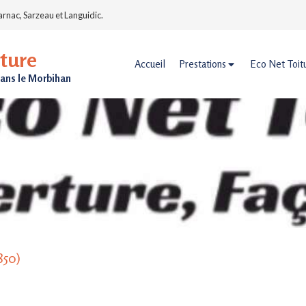
arnac, Sarzeau et Languidic.
ture
Accueil
Prestations
Eco Net Toit
dans le Morbihan
850)